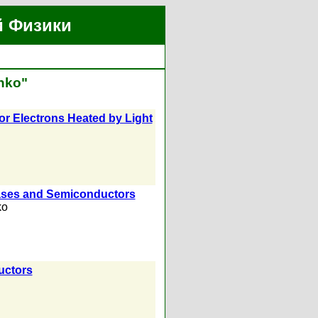
й Физики
nko"
or Electrons Heated by Light
 Gases and Semiconductors
ko
uctors