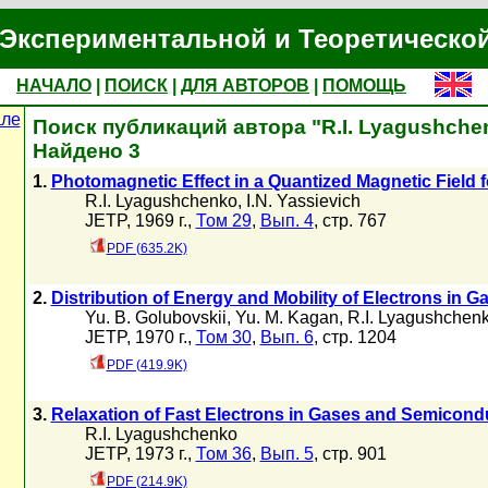
Экспериментальной и Теоретическо
НАЧАЛО
|
ПОИСК
|
ДЛЯ АВТОРОВ
|
ПОМОЩЬ
але
Поиск публикаций автора "R.I. Lyagushche
Найдено 3
1.
Photomagnetic Effect in a Quantized Magnetic Field f
R.I. Lyagushchenko
,
I.N. Yassievich
JETP, 1969 г.,
Том 29
,
Вып. 4
, стр. 767
PDF (635.2K)
2.
Distribution of Energy and Mobility of Electrons in
Yu. B. Golubovskii
,
Yu. M. Kagan
,
R.I. Lyagushchen
JETP, 1970 г.,
Том 30
,
Вып. 6
, стр. 1204
PDF (419.9K)
3.
Relaxation of Fast Electrons in Gases and Semicond
R.I. Lyagushchenko
JETP, 1973 г.,
Том 36
,
Вып. 5
, стр. 901
PDF (214.9K)