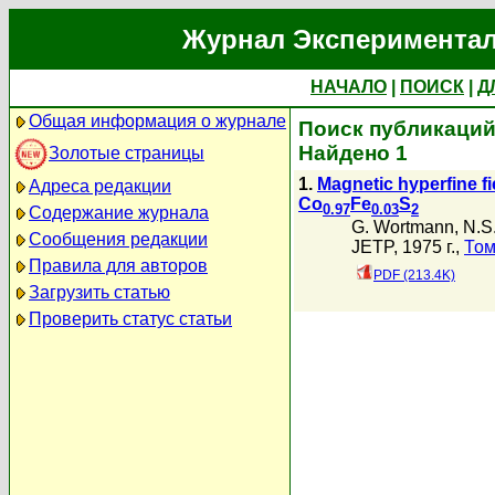
Журнал Экспериментал
НАЧАЛО
|
ПОИСК
|
Д
Общая информация о журнале
Поиск публикаций
Найдено 1
Золотые страницы
1.
Magnetic hyperfine fi
Адреса редакции
Co
Fe
S
0.97
0.03
2
Содержание журнала
G. Wortmann
,
N.S
Сообщения редакции
JETP, 1975 г.,
Том
Правила для авторов
PDF (213.4K)
Загрузить статью
Проверить статус статьи