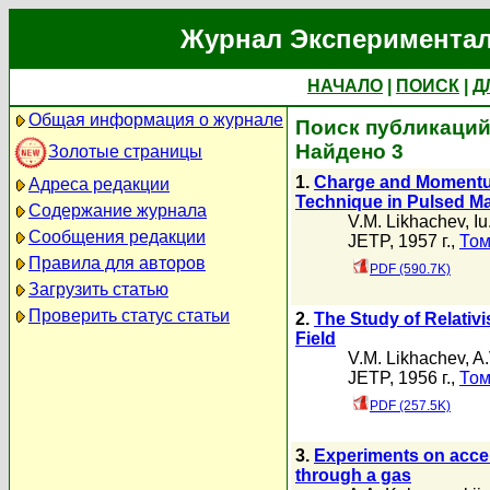
Журнал Экспериментал
НАЧАЛО
|
ПОИСК
|
Д
Общая информация о журнале
Поиск публикаций 
Найдено 3
Золотые страницы
1.
Charge and Momentum 
Адреса редакции
Technique in Pulsed Ma
Содержание журнала
V.M. Likhachev
,
Iu
Сообщения редакции
JETP, 1957 г.,
Том
Правила для авторов
PDF (590.7K)
Загрузить статью
Проверить статус статьи
2.
The Study of Relativi
Field
V.M. Likhachev
,
A.
JETP, 1956 г.,
Том
PDF (257.5K)
3.
Experiments on accel
through a gas