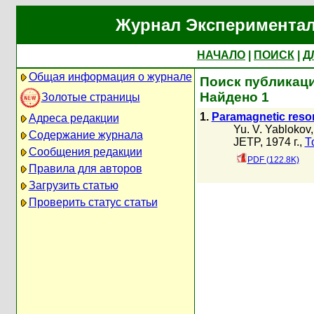
Журнал Экспериментал
НАЧАЛО
|
ПОИСК
|
Д
Общая информация о журнале
Поиск публикаций
Найдено 1
Золотые страницы
1.
Paramagnetic reson
Адреса редакции
Yu. V. Yablokov
Содержание журнала
JETP, 1974 г.,
Т
Сообщения редакции
PDF (122.8K)
Правила для авторов
Загрузить статью
Проверить статус статьи