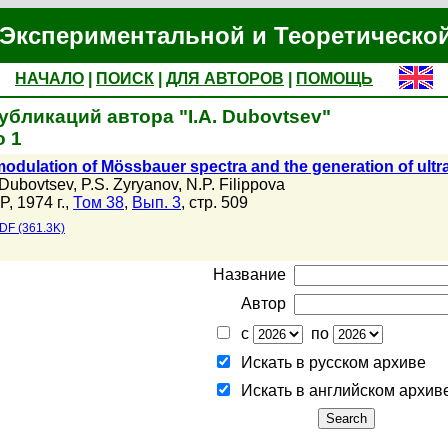
Экспериментальной и Теоретическо
НАЧАЛО
|
ПОИСК
|
ДЛЯ АВТОРОВ
|
ПОМОЩЬ
убликаций автора "I.A. Dubovtsev"
 1
odulation of Mössbauer spectra and the generation of ultra
. Dubovtsev
,
P.S. Zyryanov
,
N.P. Filippova
P, 1974 г.,
Том 38
,
Вып. 3
, стр. 509
DF (361.3K)
Название
Автор
с
по
Искать в русском архиве
Искать в английском архив