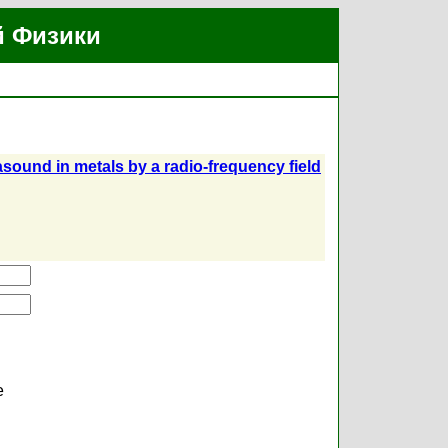
й Физики
sound in metals by a radio-frequency field
е