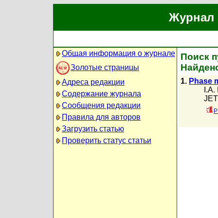
Журнал 
Общая информация о журнале
Поиск п
Найдено
Золотые страницы
1.
Phase m
Адреса редакции
I.A
Содержание журнала
JET
Сообщения редакции
P
Правила для авторов
Загрузить статью
Проверить статус статьи