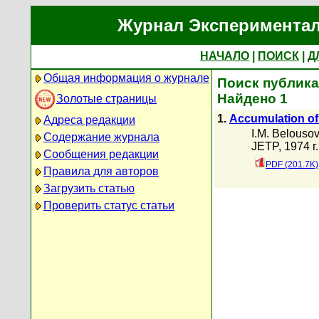
Журнал Экспериментал
НАЧАЛО
|
ПОИСК
|
Д
Общая информация о журнале
Поиск публикац
Найдено 1
Золотые страницы
1.
Accumulation of 
Адреса редакции
I.M. Belouso
Содержание журнала
JETP, 1974 г.
Сообщения редакции
PDF (201.7K)
Правила для авторов
Загрузить статью
Проверить статус статьи