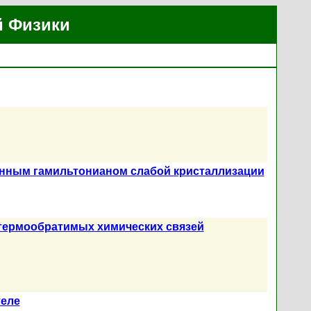
й Физики
нным гамильтонианом слабой кристаллизации
 термообратимых химических связей
теле