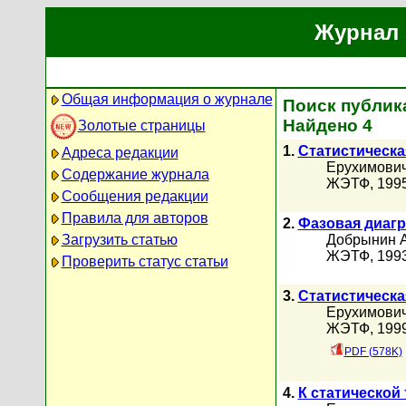
Журнал 
Общая информация о журнале
Поиск публик
Найдено 4
Золотые страницы
1.
Статистическа
Адреса редакции
Ерухимович
Содержание журнала
ЖЭТФ, 1995 
Сообщения редакции
Правила для авторов
2.
Фазовая диаг
Загрузить статью
Добрынин А
ЖЭТФ, 1993 
Проверить статус статьи
3.
Статистическа
Ерухимович
ЖЭТФ, 1999 
PDF (578K)
4.
К статической