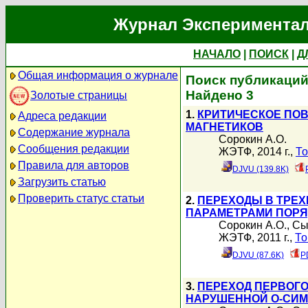
Журнал Экспериментал
НАЧАЛО
|
ПОИСК
|
Д
Общая информация о журнале
Поиск публикаций
Найдено 3
Золотые страницы
1.
КРИТИЧЕСКОЕ ПО
Адреса редакции
МАГНЕТИКОВ
Содержание журнала
Сорокин А.О.
Сообщения редакции
ЖЭТФ, 2014 г.,
То
Правила для авторов
DJVU (139.8K)
Загрузить статью
Проверить статус статьи
2.
ПЕРЕХОДЫ В ТРЕХ
ПАРАМЕТРАМИ ПОРЯ
Сорокин А.О.
,
Сы
ЖЭТФ, 2011 г.,
То
DJVU (87.6K)
P
3.
ПЕРЕХОД ПЕРВОГО
НАРУШЕННОЙ O-СИ