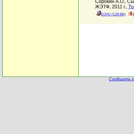
Сорокин А.О.
,
Сы
ЖЭТФ, 2011 г.,
То
DJVU (129.6K)
Сообщить о