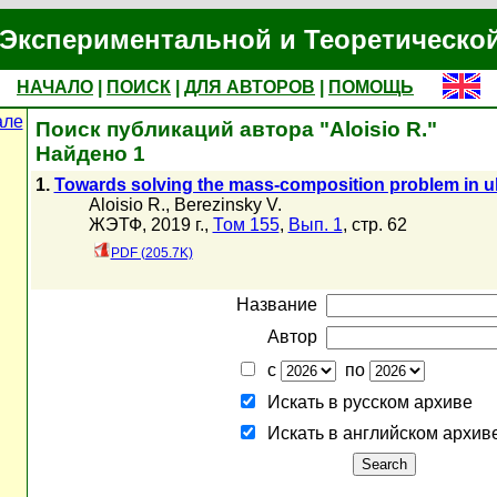
Экспериментальной и Теоретическо
НАЧАЛО
|
ПОИСК
|
ДЛЯ АВТОРОВ
|
ПОМОЩЬ
але
Поиск публикаций автора "Aloisio R."
Найдено 1
1.
Towards solving the mass-composition problem in ul
Aloisio R.
,
Berezinsky V.
ЖЭТФ, 2019 г.,
Том 155
,
Вып. 1
, стр. 62
PDF (205.7K)
Название
Автор
с
по
Искать в русском архиве
Искать в английском архив