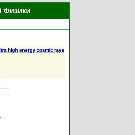
й Физики
tra high energy cosmic rays
е