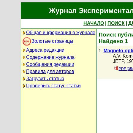
Журнал Экспериментал
НАЧАЛО
|
ПОИСК
|
Д
Общая информация о журнале
Поиск публик
Найдено 1
Золотые страницы
Адреса редакции
1.
Magneto-opti
A.V. Kom
Содержание журнала
JETP, 197
Сообщения редакции
PDF (35
Правила для авторов
Загрузить статью
Проверить статус статьи