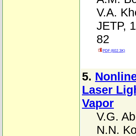
V.A. Kh
JETP, 1
82
PDF (602.3K)
5.
Nonline
Laser Lig
Vapor
V.G. A
N.N. Ko