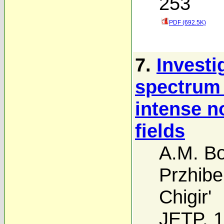
253
PDF (692.5K)
7.
Investi
spectrum 
intense n
fields
A.M. B
Przhibel
Chigir'
JETP, 1