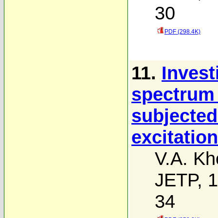
30
PDF (298.4K)
11.
Invest
spectrum 
subjected
excitation
V.A. Kh
JETP, 1
34