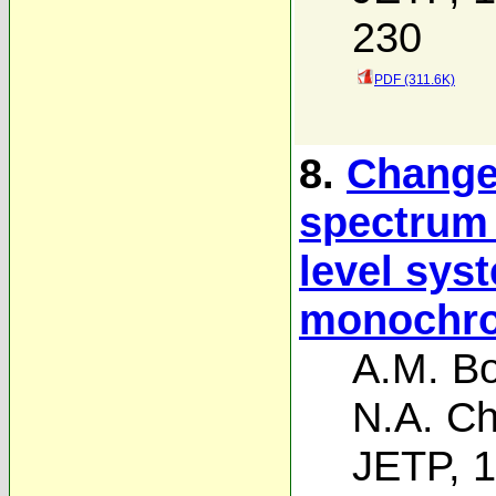
230
PDF (311.6K)
8.
Changes
spectrum 
level syst
monochrom
A.M. B
N.A. Chi
JETP, 1