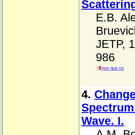
Scatterin
E.B. Al
Bruevic
JETP, 1
986
PDF (908.7K)
4.
Change
Spectrum 
Wave. I.
A.M. B