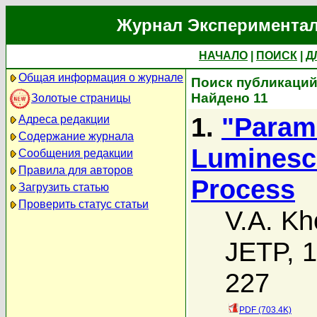
Журнал Экспериментал
НАЧАЛО
|
ПОИСК
|
Д
Общая информация о журнале
Поиск публикаций 
Найдено 11
Золотые страницы
1.
"Param
Адреса редакции
Содержание журнала
Luminesce
Сообщения редакции
Правила для авторов
Process
Загрузить статью
Проверить статус статьи
V.A. Kh
JETP, 1
227
PDF (703.4K)