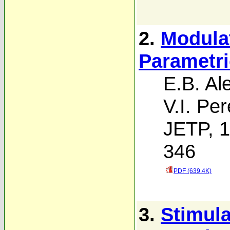
2.
Modulat
Parametr
E.B. Al
V.I. Per
JETP, 1
346
PDF (639.4K)
3.
Stimula