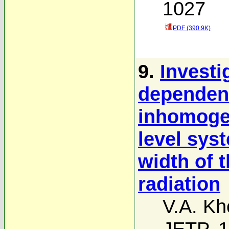
1027
PDF (390.9K)
9.
Investi
dependenc
inhomoge
level sys
width of 
radiation
V.A. Kh
JETP, 1