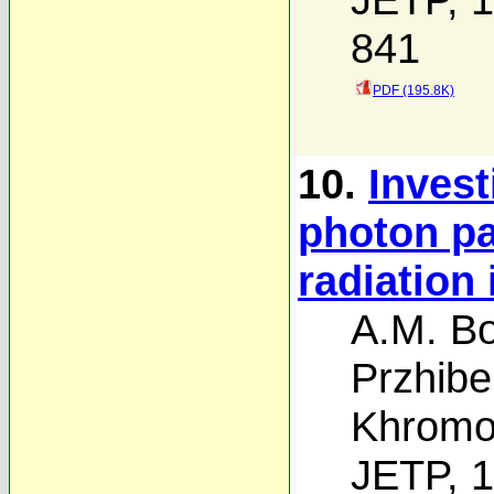
841
PDF (195.8K)
10.
Invest
photon pa
radiation 
A.M. B
Przhibel
Khrom
JETP, 1