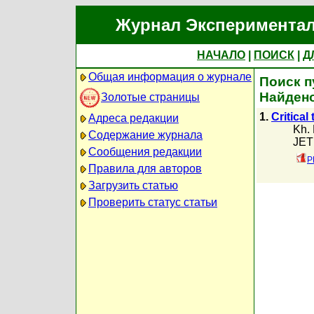
Журнал Экспериментал
НАЧАЛО
|
ПОИСК
|
Д
Общая информация о журнале
Поиск п
Найдено
Золотые страницы
1.
Critical
Адреса редакции
Kh. 
Содержание журнала
JETP
Сообщения редакции
P
Правила для авторов
Загрузить статью
Проверить статус статьи