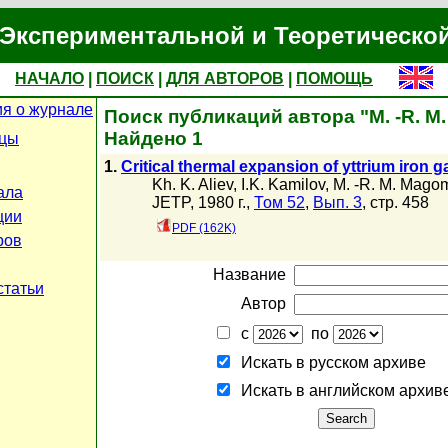
Экспериментальной и Теоретическо
НАЧАЛО
|
ПОИСК
|
ДЛЯ АВТОРОВ
|
ПОМОЩЬ
я о журнале
Поиск публикаций автора "M. -R. 
Найдено 1
ицы
1.
Critical thermal expansion of yttrium iron g
Kh. K. Aliev
,
I.K. Kamilov
,
M. -R. M. Mago
ала
JETP, 1980 г.,
Том 52
,
Вып. 3
, стр. 458
ции
PDF (162K)
ров
Название
статьи
Автор
с
по
Искать в русском архиве
Искать в английском архив