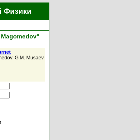
й Физики
M. Magomedov"
arnet
medov
,
G.M. Musaev
е