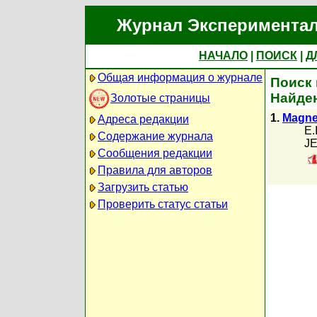
Журнал Экспериментал
НАЧАЛО
|
ПОИСК
|
Д
Общая информация о журнале
Поиск 
Найден
Золотые страницы
1.
Magnet
Адреса редакции
E.
Содержание журнала
JE
Сообщения редакции
Правила для авторов
Загрузить статью
Проверить статус статьи