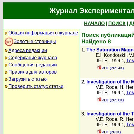
Журнал Экспериментал
НАЧАЛО
|
ПОИСК
|
Д
Общая информация о журнале
Поиск публикаций 
Найдено 8
Золотые страницы
1.
The Saturation Magne
Адреса редакции
E.I. Kondorskii
,
V.
Содержание журнала
JETP, 1959 г.,
Том
Сообщения редакции
PDF (265.4K)
Правила для авторов
Загрузить статью
2.
Investigation of the 
Проверить статус статьи
V.E. Rode
,
H. He
JETP, 1964 г.,
Том
PDF (265.6K)
3.
Investigation of the
V.E. Rode
,
R. He
JETP, 1964 г.,
Том
PDF (263K)