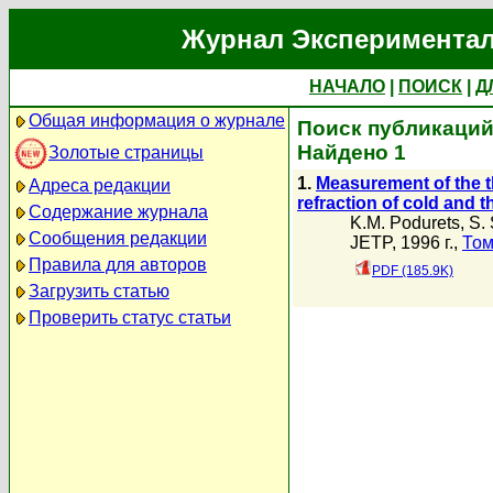
Журнал Экспериментал
НАЧАЛО
|
ПОИСК
|
Д
Общая информация о журнале
Поиск публикаций 
Найдено 1
Золотые страницы
1.
Measurement of the t
Адреса редакции
refraction of cold and 
Содержание журнала
K.M. Podurets
,
S. 
Сообщения редакции
JETP, 1996 г.,
Том
Правила для авторов
PDF (185.9K)
Загрузить статью
Проверить статус статьи