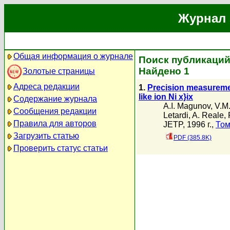
Журнал 
Общая информация о журнале
Поиск публикаций 
Найдено 1
Золотые страницы
Адреса редакции
1.
Precision measurement
like ion Ni x}ix
Содержание журнала
A.I. Magunov
,
V.M
Сообщения редакции
Letardi
,
A. Reale
,
Правила для авторов
JETP, 1996 г.,
Том
Загрузить статью
PDF (385.8K)
Проверить статус статьи