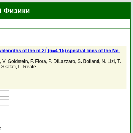
й Физики
'
elengths of the nl-2l
(n=4-15) spectral lines of the Ne-
,
V. Goldstein
,
F. Flora
,
P. DiLazzaro
,
S. Bollanti
,
N. Lizi
,
T.
 Skafati
,
L. Reale
е