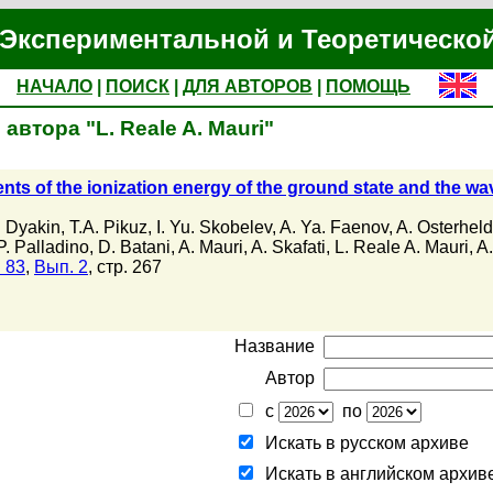
Экспериментальной и Теоретическо
НАЧАЛО
|
ПОИСК
|
ДЛЯ АВТОРОВ
|
ПОМОЩЬ
автора "L. Reale A. Mauri"
s of the ionization energy of the ground state and the wav
. Dyakin
,
T.A. Pikuz
,
I. Yu. Skobelev
,
A. Ya. Faenov
,
A. Osterheld
P. Palladino
,
D. Batani
,
A. Mauri
,
A. Skafati
,
L. Reale A. Mauri
,
A.
 83
,
Вып. 2
, стр. 267
Название
Автор
с
по
Искать в русском архиве
Искать в английском архив