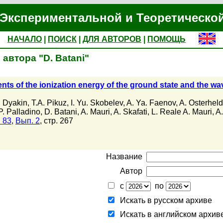
Экспериментальной и Теоретическо
НАЧАЛО
|
ПОИСК
|
ДЛЯ АВТОРОВ
|
ПОМОЩЬ
автора "D. Batani"
s of the ionization energy of the ground state and the wav
. Dyakin
,
T.A. Pikuz
,
I. Yu. Skobelev
,
A. Ya. Faenov
,
A. Osterheld
P. Palladino
,
D. Batani
,
A. Mauri
,
A. Skafati
,
L. Reale A. Mauri
,
A.
 83
,
Вып. 2
, стр. 267
Название
Автор
с
по
Искать в русском архиве
Искать в английском архив