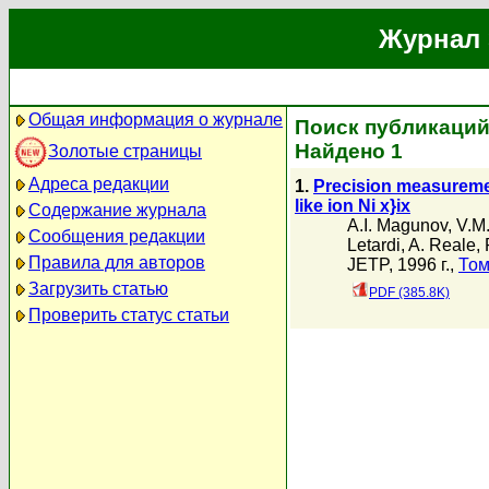
Журнал 
Общая информация о журнале
Поиск публикаций 
Найдено 1
Золотые страницы
Адреса редакции
1.
Precision measurement
like ion Ni x}ix
Содержание журнала
A.I. Magunov
,
V.M
Сообщения редакции
Letardi
,
A. Reale
,
Правила для авторов
JETP, 1996 г.,
Том
Загрузить статью
PDF (385.8K)
Проверить статус статьи