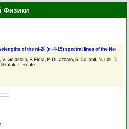
й Физики
'
elengths of the nl-2l
(n=4-15) spectral lines of the Ne-
,
V. Goldstein
,
F. Flora
,
P. DiLazzaro
,
S. Bollanti
,
N. Lizi
,
T.
 Skafati
,
L. Reale
е