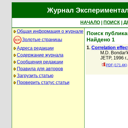
Журнал Экспериментал
НАЧАЛО
|
ПОИСК
|
Д
Общая информация о журнале
Поиск публикац
Найдено 1
Золотые страницы
1.
Correlation effec
Адреса редакции
M.D. Bondar'
Содержание журнала
JETP, 1996 г.
Сообщения редакции
PDF (171.4K)
Правила для авторов
Загрузить статью
Проверить статус статьи