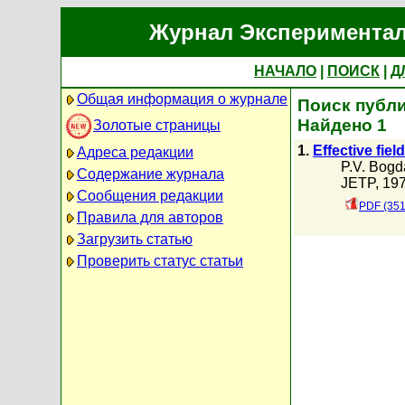
Журнал Экспериментал
НАЧАЛО
|
ПОИСК
|
Д
Общая информация о журнале
Поиск публик
Найдено 1
Золотые страницы
1.
Effective fiel
Адреса редакции
P.V. Bog
Содержание журнала
JETP, 197
Сообщения редакции
PDF (351
Правила для авторов
Загрузить статью
Проверить статус статьи