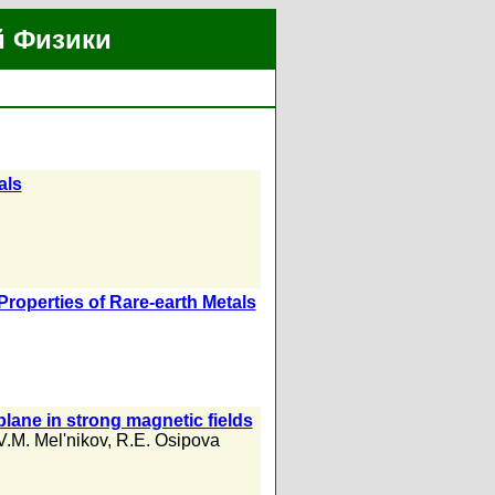
й Физики
als
roperties of Rare-earth Metals
 plane in strong magnetic fields
V.M. Mel'nikov
,
R.E. Osipova