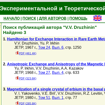
Экспериментальной и Теоретическо
НАЧАЛО
|
ПОИСК
|
ДЛЯ АВТОРОВ
|
ПОМОЩЬ
е
Поиск публикаций автора "V.V. Druzhinin"
Найдено 3
1.
Hamiltonian for Exchange Interaction in Rare Earth Met
V.V. Druzhinin
,
Yu. P. Irkhin
JETP, 1967 г.,
Том 24
,
Вып. 6
, стр. 1250
PDF (461.4K)
2.
Anisotropic Exchange and Anisotropy of the Magnetic P
Yu. P. Irkhin
,
V.V. Druzhinin
,
A.A. Kazakov
JETP, 1968 г.,
Том 27
,
Вып. 4
, стр. 633
PDF (323.6K)
3.
Magnetization of a single crystal of erbium in the basal
V. l. Yakovenko
,
V.E. Bril'
,
V.V. Druzhinin
,
R.Z. Levitin
,
JETP, 1980 г.,
Том 51
,
Вып. 1
, стр. 77
PDF (285.8K)