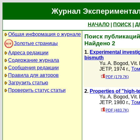
Журнал Экспериментал
НАЧАЛО
|
ПОИСК
|
Д
Общая информация о журнале
Поиск публикаций а
Найдено 2
Золотые страницы
1.
Experimental investi
Адреса редакции
bismuth
Содержание журнала
Yu. A. Bogod
,
Vit.
Сообщения редакции
JETP, 1974 г.,
Том
Правила для авторов
PDF (179.7K)
Загрузить статью
Проверить статус статьи
2.
Properties of "high-
Yu. A. Bogod
,
Vit.
JETP, 1980 г.,
Том
PDF (483.7K)