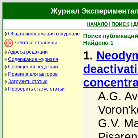
Журнал Экспериментал
НАЧАЛО
|
ПОИСК
|
Д
Общая информация о журнале
Поиск публикаций 
Найдено 1
Золотые страницы
1.
Neodym
Адреса редакции
Содержание журнала
deactivati
Сообщения редакции
Правила для авторов
concentra
Загрузить статью
Проверить статус статьи
A.G. A
Voron'k
G.V. M
Pisare