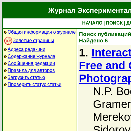
Журнал Экспериментал
НАЧАЛО
|
ПОИСК
|
Д
Общая информация о журнале
Поиск публикаций 
Найдено 6
Золотые страницы
1.
Interac
Адреса редакции
Содержание журнала
Free and 
Сообщения редакции
Правила для авторов
Photogra
Загрузить статью
Проверить статус статьи
N.P. B
Grameni
Mereko
Sidorov