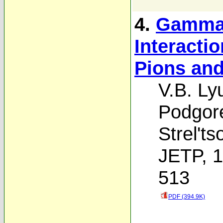
4.
Gamma-
Interacti
Pions an
V.B. Ly
Podgore
Strel'ts
JETP, 1
513
PDF (394.9K)