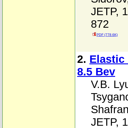
JETP, 1
872
PDF (778.6K)
2.
Elastic
8.5 Bev
V.B. Ly
Tsygan
Shafra
JETP, 1