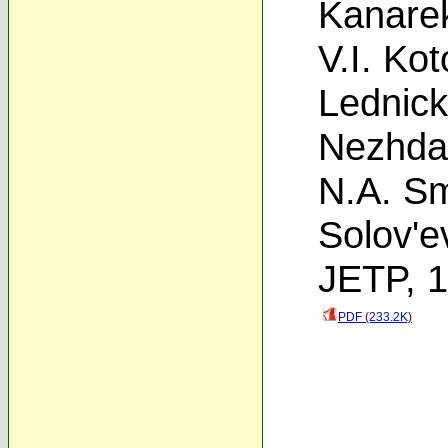
Kanare
V.I. Kot
Lednick
Nezhda
N.A. Sm
Solov'e
JETP, 1
PDF (233.2K)