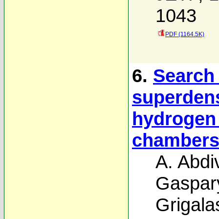
1043
PDF (1164.5K)
6.
Search 
superdens
hydrogen
chamber
A. Abdi
Gaspar
Grigalas