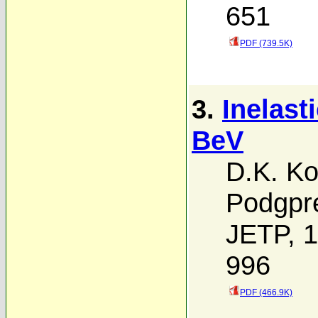
651
PDF (739.5K)
3.
Inelast
BeV
D.K. Ko
Podgpre
JETP, 1
996
PDF (466.9K)