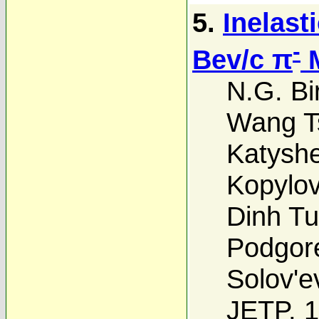
5.
Inelast
-
Bev/c π
M
N.G. Bi
Wang T
Katysh
Kopylo
Dinh Tu
Podgore
Solov'e
JETP, 1