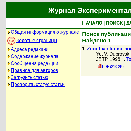
Журнал Экспериментал
НАЧАЛО
|
ПОИСК
|
Д
Общая информация о журнале
Поиск публикаций 
Найдено 1
Золотые страницы
1.
Zero-bias tunnel an
Адреса редакции
Yu. V. Dubrovski
Содержание журнала
JETP, 1996 г.,
То
Сообщения редакции
PDF (210.2K)
Правила для авторов
Загрузить статью
Проверить статус статьи