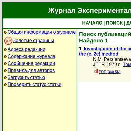
Журнал Экспериментал
НАЧАЛО
|
ПОИСК
|
Д
Общая информация о журнале
Поиск публикаций 
Найдено 1
Золотые страницы
1.
Investigation of the 
Адреса редакции
the (e, 2e) method
Содержание журнала
N.M. Persiantseva
Сообщения редакции
JETP, 1979 г.,
Том
Правила для авторов
PDF (340.5K)
Загрузить статью
Проверить статус статьи