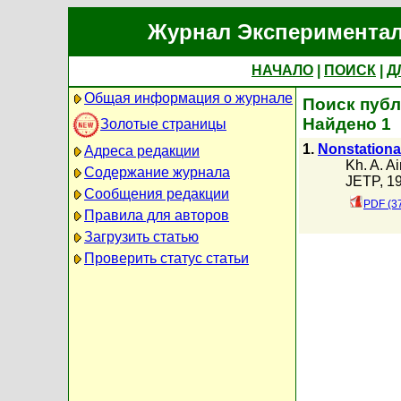
Журнал Экспериментал
НАЧАЛО
|
ПОИСК
|
Д
Общая информация о журнале
Поиск публи
Найдено 1
Золотые страницы
1.
Nonstationar
Адреса редакции
Kh. A. Ai
Содержание журнала
JETP, 19
Сообщения редакции
PDF (3
Правила для авторов
Загрузить статью
Проверить статус статьи