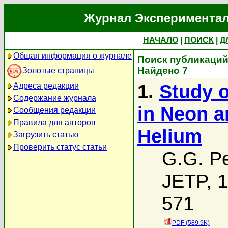
Журнал Экспериментал
НАЧАЛО
|
ПОИСК
|
Д
Общая информация о журнале
Поиск публикаций 
Найдено 7
Золотые страницы
1.
Study o
Адреса редакции
Содержание журнала
in Neon a
Сообщения редакции
Правила для авторов
Helium
Загрузить статью
Проверить статус статьи
G.G. P
JETP, 1
571
PDF (589.9K)