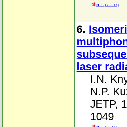
PDF (1733.1K)
6.
Isomeri
multiphon
subsequen
laser radi
I.N. Kn
N.P. Ku
JETP, 1
1049