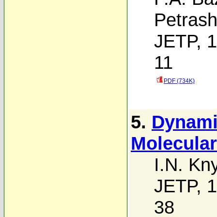
Petras
JETP, 1
11
PDF (734K)
5.
Dynami
Molecular
I.N. Kn
JETP, 1
38