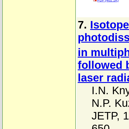
PDF (402.1K)
7.
Isotope
photodiss
in multiph
followed 
laser radi
I.N. Kn
N.P. Ku
JETP, 1
650