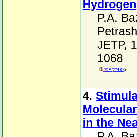
Hydrogen
P.A. Ba
Petras
JETP, 1
1068
PDF (274.9K)
4.
Stimul
Molecula
in the Nea
P.A. Ba