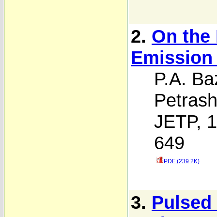
2.
On the 
Emission i
P.A. Ba
Petras
JETP, 1
649
PDF (239.2K)
3.
Pulsed 