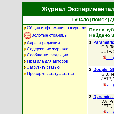
Журнал Экспериментал
НАЧАЛО
|
ПОИСК
|
Д
Общая информация о журнале
Поиск пуб
Найдено 
Золотые страницы
1.
Parametric 
Адреса редакции
G.B. T
Содержание журнала
JETP, 
Сообщения редакции
PDF 
Правила для авторов
Загрузить статью
2.
Doppler-Sh
Проверить статус статьи
G.B. T
JETP, 
PDF 
3.
Dynamics of
V.V. P
JETP, 
PDF 