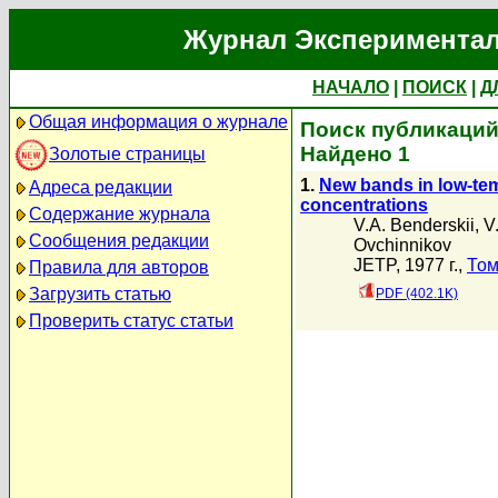
Журнал Экспериментал
НАЧАЛО
|
ПОИСК
|
Д
Общая информация о журнале
Поиск публикаций 
Найдено 1
Золотые страницы
1.
New bands in low-tem
Адреса редакции
concentrations
Содержание журнала
V.A. Benderskii
,
V
Сообщения редакции
Ovchinnikov
JETP, 1977 г.,
Том
Правила для авторов
Загрузить статью
PDF (402.1K)
Проверить статус статьи