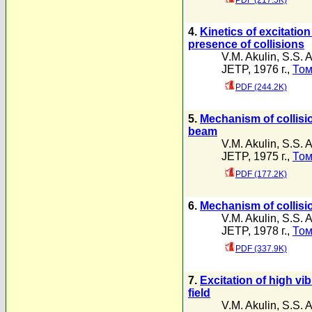
PDF (217.5K)
4.
Kinetics of excitation
presence of collisions
V.M. Akulin
,
S.S. 
JETP, 1976 г.,
Том
PDF (244.2K)
5.
Mechanism of collisi
beam
V.M. Akulin
,
S.S. 
JETP, 1975 г.,
Том
PDF (177.2K)
6.
Mechanism of collisi
V.M. Akulin
,
S.S. 
JETP, 1978 г.,
Том
PDF (337.9K)
7.
Excitation of high vi
field
V.M. Akulin
,
S.S. 