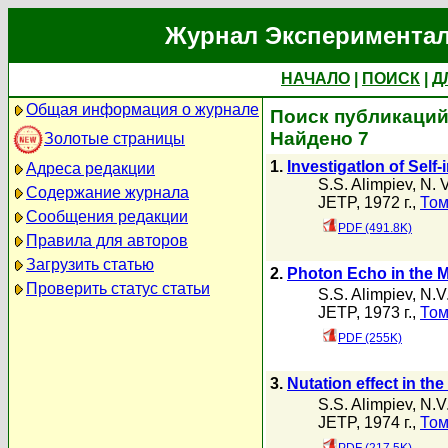
Журнал Экспериментал
НАЧАЛО
|
ПОИСК
|
Д
Общая информация о журнале
Поиск публикаций 
Найдено 7
Золотые страницы
1.
Investigatlon of Sel
Адреса редакции
S.S. Alimpiev
,
N. 
Содержание журнала
JETP, 1972 г.,
Том
Сообщения редакции
PDF (491.8K)
Правила для авторов
Загрузить статью
2.
Photon Echo in the 
Проверить статус статьи
S.S. Alimpiev
,
N.V
JETP, 1973 г.,
Том
PDF (255K)
3.
Nutation effect in th
S.S. Alimpiev
,
N.V
JETP, 1974 г.,
Том