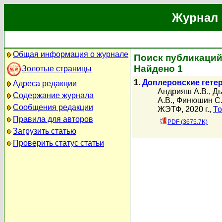
Журнал 
Общая информация о журнале
Поиск публикаций
Найдено 1
Золотые страницы
1.
Доплеровские гете
Адреса редакции
Андрияш А.В.
,
Дь
Содержание журнала
А.В.
,
Финюшин С.
Сообщения редакции
ЖЭТФ, 2020 г.,
То
Правила для авторов
PDF (3675.7K)
Загрузить статью
Проверить статус статьи