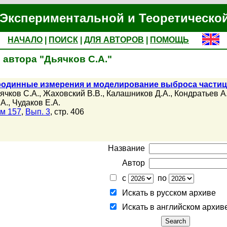
Экспериментальной и Теоретическо
НАЧАЛО
|
ПОИСК
|
ДЛЯ АВТОРОВ
|
ПОМОЩЬ
 автора "Дьячков С.А."
родинные измерения и моделирование выброса частиц
ячков С.А.
,
Жаховский В.В.
,
Калашников Д.А.
,
Кондратьев А
А.
,
Чудаков Е.А.
м 157
,
Вып. 3
, стр. 406
Название
Автор
с
по
Искать в русском архиве
Искать в английском архив