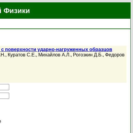
й Физики
 с поверхности ударно-нагруженных образцов
.Н.
,
Куратов С.Е.
,
Михайлов А.Л.
,
Рогозкин Д.Б.
,
Федоров
е