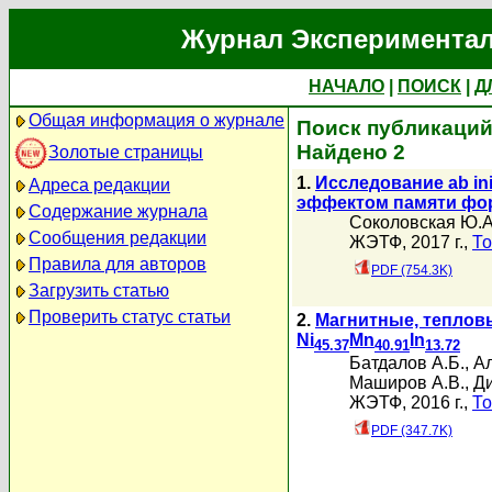
Журнал Экспериментал
НАЧАЛО
|
ПОИСК
|
Д
Общая информация о журнале
Поиск публикаций
Найдено 2
Золотые страницы
1.
Исследование ab in
Адреса редакции
эффектом памяти ф
Содержание журнала
Соколовская Ю.А
Сообщения редакции
ЖЭТФ, 2017 г.,
То
Правила для авторов
PDF (754.3K)
Загрузить статью
Проверить статус статьи
2.
Магнитные, тепловы
Ni
Mn
In
45.37
40.91
13.72
Батдалов А.Б.
,
Ал
Маширов А.В.
,
Ди
ЖЭТФ, 2016 г.,
То
PDF (347.7K)