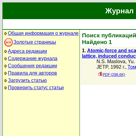
Журнал 
Общая информация о журнале
Поиск публикаций 
Найдено 1
Золотые страницы
1.
Atomic-force and sca
Адреса редакции
lattice, induced conduc
Содержание журнала
N.S. Maslova
,
Yu.
Сообщения редакции
JETP, 1992 г.,
Том
Правила для авторов
PDF (296.6K)
Загрузить статью
Проверить статус статьи