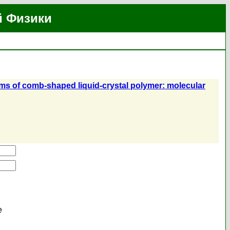
й Физики
ms of comb-shaped liquid-crystal polymer: molecular
е