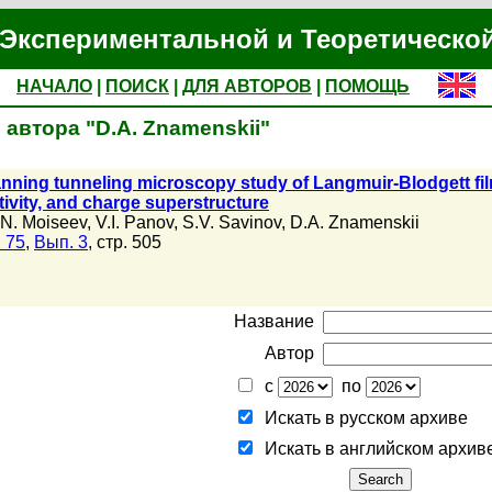
Экспериментальной и Теоретическо
НАЧАЛО
|
ПОИСК
|
ДЛЯ АВТОРОВ
|
ПОМОЩЬ
автора "D.A. Znamenskii"
nning tunneling microscopy study of Langmuir-Blodgett fil
tivity, and charge superstructure
 N. Moiseev
,
V.I. Panov
,
S.V. Savinov
,
D.A. Znamenskii
 75
,
Вып. 3
, стр. 505
Название
Автор
с
по
Искать в русском архиве
Искать в английском архив