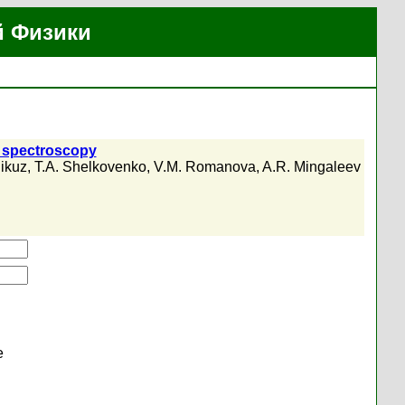
й Физики
g spectroscopy
ikuz
,
T.A. Shelkovenko
,
V.M. Romanova
,
A.R. Mingaleev
е