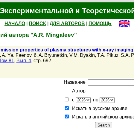
Экспериментальной и Теоретическо
НАЧАЛО
|
ПОИСК
|
ДЛЯ АВТОРОВ
|
ПОМОЩЬ
й автора "A.R. Mingaleev"
 emission properties of plasma structures with x-ray imagin
,
A. Ya. Faenov
,
6. A. Bryunetkin
,
V.M. Dyakin
,
T.A. Pikuz
,
S.A. P
Том 81
,
Вып. 4
, стр. 692
Название
Автор
с
по
Искать в русском архиве
Искать в английском архив