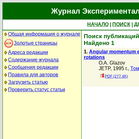
Журнал Экспериментал
НАЧАЛО
|
ПОИСК
|
Д
Общая информация о журнале
Поиск публикаций 
Найдено 1
Золотые страницы
1.
Angular momentum eq
Адреса редакции
rotations
Содержание журнала
O.A. Glazov
Сообщения редакции
JETP, 1995 г.,
Том
Правила для авторов
PDF (277.4K)
Загрузить статью
Проверить статус статьи