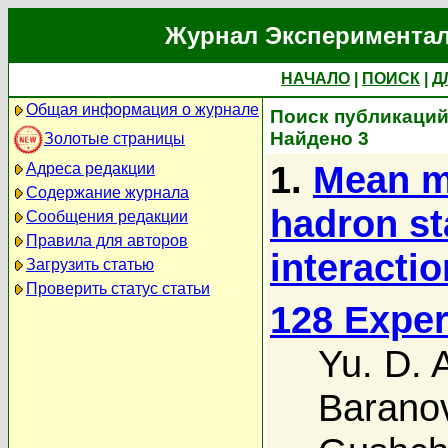
Журнал Экспериментал
НАЧАЛО
|
ПОИСК
|
Д
Общая информация о журнале
Поиск публикаций 
Найдено 3
Золотые страницы
1.
Mean mu
Адреса редакции
Содержание журнала
hadron st
Сообщения редакции
Правила для авторов
interactio
Загрузить статью
Проверить статус статьи
128 Exper
Yu. D. 
Barano