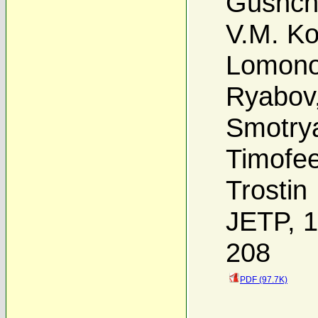
Gushch
V.M. Ko
Lomono
Ryabov
Smotry
Timofe
Trostin
JETP, 1
208
PDF (97.7K)