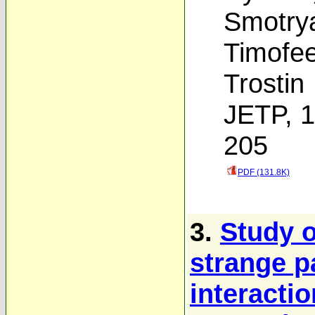
Smotry
Timofe
Trostin
JETP, 1
205
PDF (131.8K)
3.
Study o
strange p
interacti