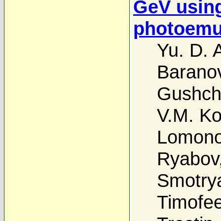
GeV using
photoemu
Yu. D. 
Barano
Gushch
V.M. Ko
Lomono
Ryabov
Smotry
Timofe