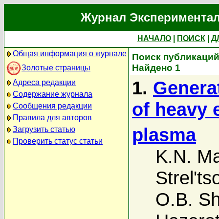
Журнал Экспериментал
НАЧАЛО
|
ПОИСК
|
Д
Общая информация о журнале
Поиск публикаций 
Найдено 1
Золотые страницы
1.
Generat
Адреса редакции
Содержание журнала
of heavy 
Сообщения редакции
Правила для авторов
plasma
Загрузить статью
Проверить статус статьи
K.N. M
Strel'ts
O.B. S