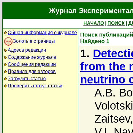
Журнал Экспериментал
НАЧАЛО
|
ПОИСК
|
Д
Общая информация о журнале
Поиск публикаций 
Найдено 1
Золотые страницы
1.
Detecti
Адреса редакции
Содержание журнала
from the 
Сообщения редакции
Правила для авторов
neutrino 
Загрузить статью
Проверить статус статьи
A.B. Bo
Volotski
Zaitsev
V.I. Na