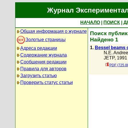
Журнал Экспериментал
НАЧАЛО
|
ПОИСК
|
Д
Общая информация о журнале
Поиск публика
Найдено 1
Золотые страницы
1.
Bessel beams of
Адреса редакции
N.E. Andree
Содержание журнала
JETP, 1991 
Сообщения редакции
PDF (725.8
Правила для авторов
Загрузить статью
Проверить статус статьи