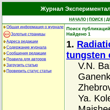
Журнал Экспериментал
НАЧАЛО
|
ПОИСК
|
Д
Общая информация о журнале
Поиск публикаций
Найдено 1
Золотые страницы
1.
Radiati
Адреса редакции
Содержание журнала
tungsten 
Сообщения редакции
Правила для авторов
V.N. Ba
Загрузить статью
Проверить статус статьи
Ganen
Zhebrov
Ya. Kol
Maishe