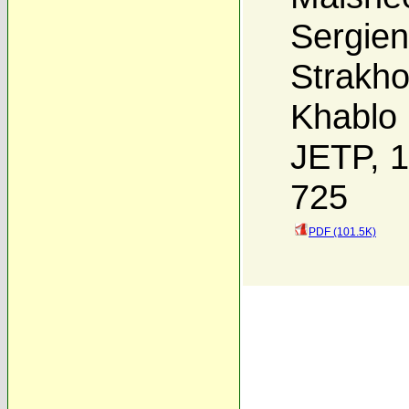
Sergie
Strakh
Khablo
JETP, 1
725
PDF (101.5K)