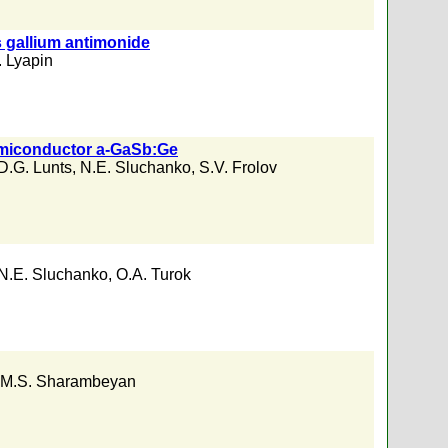
s gallium antimonide
. Lyapin
semiconductor a-GaSb:Ge
D.G. Lunts
,
N.E. Sluchanko
,
S.V. Frolov
N.E. Sluchanko
,
O.A. Turok
M.S. Sharambeyan