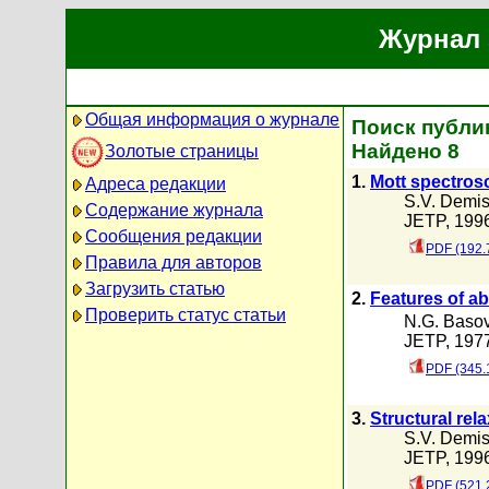
Журнал 
Общая информация о журнале
Поиск публик
Найдено 8
Золотые страницы
1.
Mott spectros
Адреса редакции
S.V. Demi
Содержание журнала
JETP, 1996
Сообщения редакции
PDF (192.
Правила для авторов
Загрузить статью
2.
Features of ab
Проверить статус статьи
N.G. Baso
JETP, 1977
PDF (345.
3.
Structural rel
S.V. Demi
JETP, 1996
PDF (521.