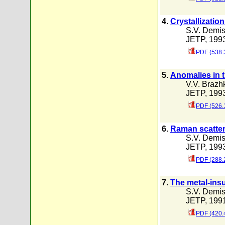
4.
Crystallizati
S.V. Demi
JETP, 1993
PDF (538.
5.
Anomalies in 
V.V. Brazh
JETP, 1993
PDF (526.
6.
Raman scatter
S.V. Demi
JETP, 1993
PDF (288.
7.
The metal-insu
S.V. Demi
JETP, 1991
PDF (420.