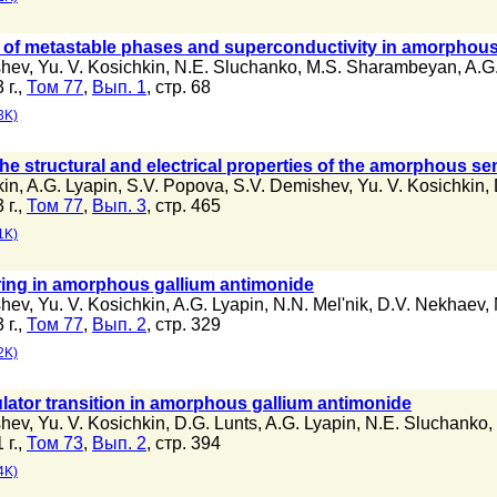
on of metastable phases and superconductivity in amorphou
shev
,
Yu. V. Kosichkin
,
N.E. Sluchanko
,
M.S. Sharambeyan
,
A.G
 г.,
Том 77
,
Вып. 1
, стр. 68
3K)
the structural and electrical properties of the amorphous 
kin
,
A.G. Lyapin
,
S.V. Popova
,
S.V. Demishev
,
Yu. V. Kosichkin
,
 г.,
Том 77
,
Вып. 3
, стр. 465
1K)
ing in amorphous gallium antimonide
shev
,
Yu. V. Kosichkin
,
A.G. Lyapin
,
N.N. Mel'nik
,
D.V. Nekhaev
,
 г.,
Том 77
,
Вып. 2
, стр. 329
2K)
lator transition in amorphous gallium antimonide
shev
,
Yu. V. Kosichkin
,
D.G. Lunts
,
A.G. Lyapin
,
N.E. Sluchanko
,
 г.,
Том 73
,
Вып. 2
, стр. 394
4K)