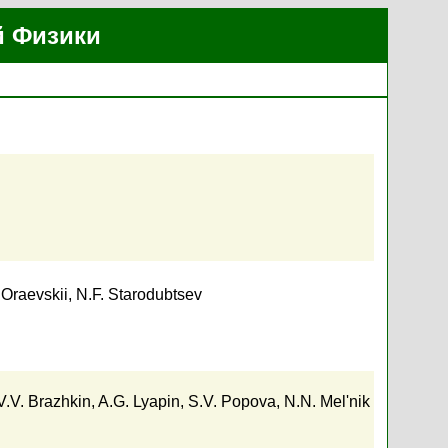
й Физики
 Oraevskii
,
N.F. Starodubtsev
V.V. Brazhkin
,
A.G. Lyapin
,
S.V. Popova
,
N.N. Mel'nik