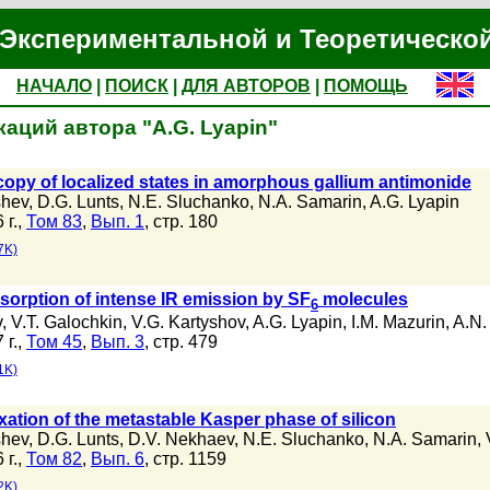
Экспериментальной и Теоретическо
НАЧАЛО
|
ПОИСК
|
ДЛЯ АВТОРОВ
|
ПОМОЩЬ
аций автора "A.G. Lyapin"
copy of localized states in amorphous gallium antimonide
shev
,
D.G. Lunts
,
N.E. Sluchanko
,
N.A. Samarin
,
A.G. Lyapin
 г.,
Том 83
,
Вып. 1
, стр. 180
7K)
sorption of intense IR emission by SF
molecules
6
v
,
V.T. Galochkin
,
V.G. Kartyshov
,
A.G. Lyapin
,
I.M. Mazurin
,
A.N.
 г.,
Том 45
,
Вып. 3
, стр. 479
1K)
axation of the metastable Kasper phase of silicon
shev
,
D.G. Lunts
,
D.V. Nekhaev
,
N.E. Sluchanko
,
N.A. Samarin
,
 г.,
Том 82
,
Вып. 6
, стр. 1159
2K)