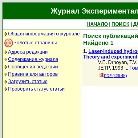
Журнал Экспериментал
НАЧАЛО
|
ПОИСК
|
Д
Общая информация о журнале
Поиск публикаций 
Найдено 1
Золотые страницы
1.
Laser-induced hydrodyn
Адреса редакции
Theory and experiment
Содержание журнала
V.E. Drnoyan
,
T.V
Сообщения редакции
JETP, 1993 г.,
Том
Правила для авторов
PDF (428.4K)
Загрузить статью
Проверить статус статьи