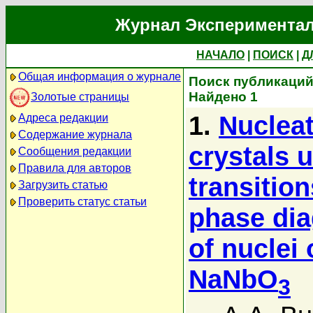
Журнал Экспериментал
НАЧАЛО
|
ПОИСК
|
Д
Общая информация о журнале
Поиск публикаций 
Найдено 1
Золотые страницы
1.
Nucleat
Адреса редакции
Содержание журнала
crystals 
Сообщения редакции
Правила для авторов
transition
Загрузить статью
Проверить статус статьи
phase dia
of nuclei
NaNbO
3