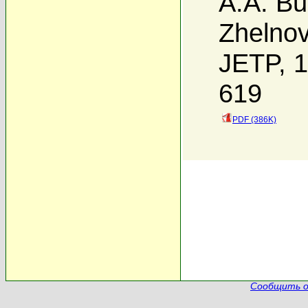
A.A. Bu
Zhelno
JETP, 1
619
PDF (386K)
Сообщить о