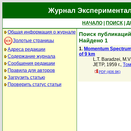
Журнал Экспериментал
НАЧАЛО
|
ПОИСК
|
Д
Общая информация о журнале
Поиск публикаций а
Найдено 1
Золотые страницы
1.
Momentum Spectrum o
Адреса редакции
of 9 km
Содержание журнала
L.T. Baradzei
,
M.V
Сообщения редакции
JETP, 1959 г.,
Том
Правила для авторов
PDF (406.9K)
Загрузить статью
Проверить статус статьи