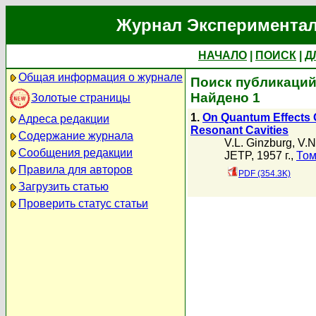
Журнал Экспериментал
НАЧАЛО
|
ПОИСК
|
Д
Общая информация о журнале
Поиск публикаций 
Найдено 1
Золотые страницы
1.
On Quantum Effects O
Адреса редакции
Resonant Cavities
Содержание журнала
V.L. Ginzburg
,
V.N
Сообщения редакции
JETP, 1957 г.,
Том
Правила для авторов
PDF (354.3K)
Загрузить статью
Проверить статус статьи