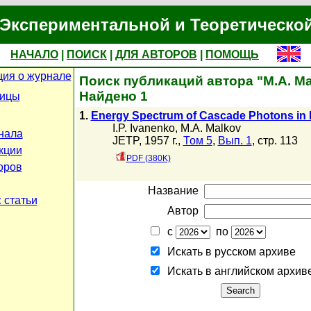
Экспериментальной и Теоретическо
НАЧАЛО
|
ПОИСК
|
ДЛЯ АВТОРОВ
|
ПОМОЩЬ
ия о журнале
Поиск публикаций автора "M.A. Ma
Найдено 1
ницы
1.
Energy Spectrum of Cascade Photons in 
I.P. Ivanenko
,
M.A. Malkov
нала
JETP, 1957 г.,
Том 5
,
Вып. 1
, стр. 113
кции
PDF (380K)
оров
Название
 статьи
Автор
с
по
Искать в русском архиве
Искать в английском архив