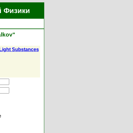
й Физики
lkov"
Light Substances
е