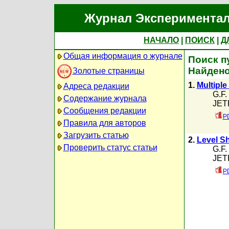
Журнал Экспериментал
НАЧАЛО
|
ПОИСК
|
Д
Общая информация о журнале
Поиск п
Найдено
Золотые страницы
1.
Multiple
Адреса редакции
G.F.
Содержание журнала
JETP
Сообщения редакции
PD
Правила для авторов
Загрузить статью
2.
Level Sh
Проверить статус статьи
G.F.
JETP
PD