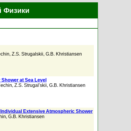
й Физики
echin
,
Z.S. Strugalskii
,
G.B. Khristiansen
r Shower at Sea Level
Nechin
,
Z.S. Strugal'skii
,
G.B. Khristiansen
an Individual Extensive Atmospheric Shower
hin
,
G.B. Khristiansen