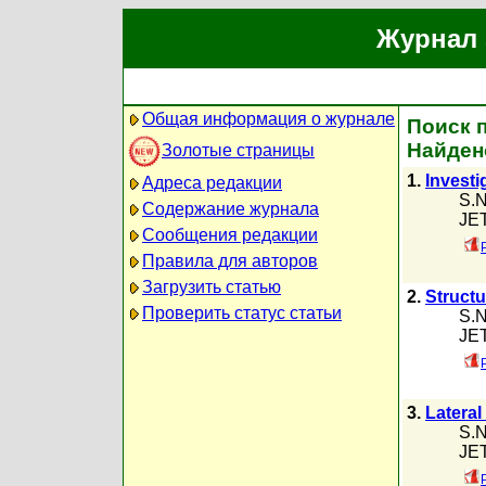
Журнал 
Общая информация о журнале
Поиск п
Найден
Золотые страницы
1.
Investi
Адреса редакции
S.N
Содержание журнала
JET
Сообщения редакции
Правила для авторов
Загрузить статью
2.
Structu
Проверить статус статьи
S.N
JET
3.
Lateral
S.N
JET