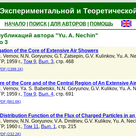
Экспериментальной и Теоретическо
НАЧАЛО
|
ПОИСК
|
ДЛЯ АВТОРОВ
|
ПОМОЩЬ
убликаций автора "Yu. A. Nechin"
о 3
gation of the Core of Extensive Air Showers
. Vernov
,
N.N. Goryunov
,
G.T. Zatsepin
,
G.V. Kulinkov
,
Yu. A. N
P, 1959 г.,
Том 9
,
Вып. 3
, стр. 468
PDF (1399.1K)
re of the Core and of the Central Region of An Extensive Ai
. Vernov
,
Ya. S. Babetskii
,
N.N. Goryunov
,
G.V. Kulikov
,
Yu. A. 
P, 1959 г.,
Том 9
,
Вып. 4
, стр. 691
PDF (861.6K)
 Distribution Function of the Flux of Charged Particles in 
. Vernov
,
N.N. Goryunov
,
V.A. Dmitriev
,
G.V. Kulikov
,
Yu. A. Nec
P, 1960 г.,
Том 11
,
Вып. 1
, стр. 215
PDF (232.2K)