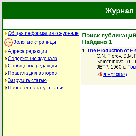
Журнал 
Общая информация о журнале
Поиск публикаций 
Найдено 1
Золотые страницы
1.
The Production of E
Адреса редакции
G.N. Flerov
,
S.M. 
Содержание журнала
Semchinova
,
Yu. 
Сообщения редакции
JETP, 1960 г.,
Том
Правила для авторов
PDF (1189.5K)
Загрузить статью
Проверить статус статьи