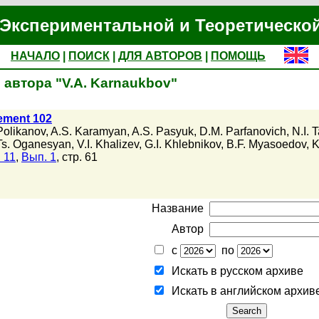
Экспериментальной и Теоретическо
НАЧАЛО
|
ПОИСК
|
ДЛЯ АВТОРОВ
|
ПОМОЩЬ
автора "V.A. Karnaukbov"
lement 102
Polikanov
,
A.S. Karamyan
,
A.S. Pasyuk
,
D.M. Parfanovich
,
N.I. 
Ts. Oganesyan
,
V.I. Khalizev
,
G.I. Khlebnikov
,
B.F. Myasoedov
,
K
 11
,
Вып. 1
, стр. 61
Название
Автор
с
по
Искать в русском архиве
Искать в английском архив