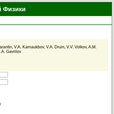
й Физики
Tarantin
,
V.A. Karnaukbov
,
V.A. Druin
,
V.V. Volkov
,
A.M.
.A. Gavrilov
е